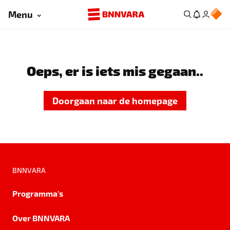
Menu
Oeps, er is iets mis gegaan..
Doorgaan naar de homepage
BNNVARA
Programma's
Over BNNVARA