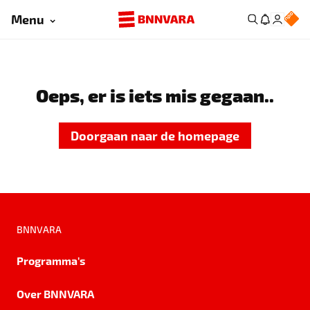
Menu
Oeps, er is iets mis gegaan..
Doorgaan naar de homepage
BNNVARA
Programma's
Over BNNVARA