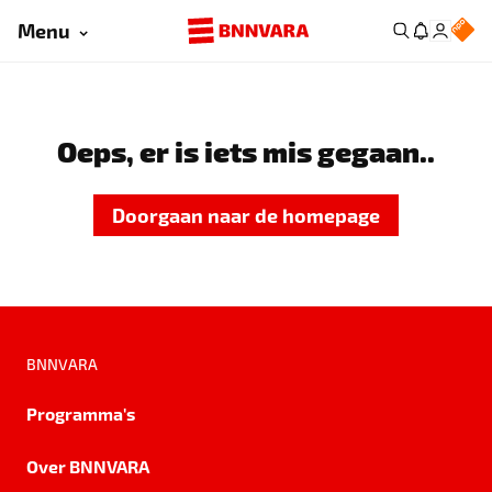
Menu
Oeps, er is iets mis gegaan..
Doorgaan naar de homepage
BNNVARA
Programma's
Over BNNVARA