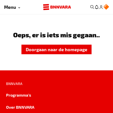
Menu
Oeps, er is iets mis gegaan..
Doorgaan naar de homepage
BNNVARA
Programma's
Over BNNVARA