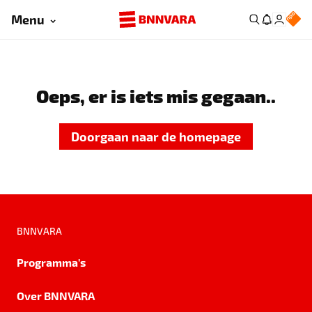
Menu
Oeps, er is iets mis gegaan..
Doorgaan naar de homepage
BNNVARA
Programma's
Over BNNVARA