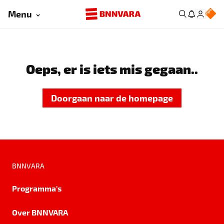
Menu
Oeps, er is iets mis gegaan..
Doorgaan naar de homepage
BNNVARA
Programma's
Over BNNVARA