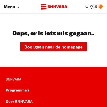
Menu
Oeps, er is iets mis gegaan..
Doorgaan naar de homepage
BNNVARA
Programma's
Over BNNVARA