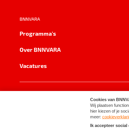
BNNVARA
Programma's
Over BNNVARA
Vacatures
Privacy
Cookie-instellingen
Algemene 