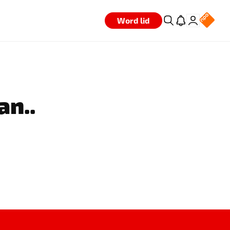
Word lid
an..