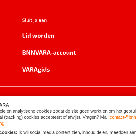
Sluit je aan
Lid worden
BNNVARA-account
VARAgids
voorwaarden
©
2026
BNNVARA