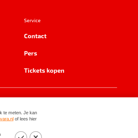
Service
Contact
Pers
Tickets kopen
RSIN 8531 62 402