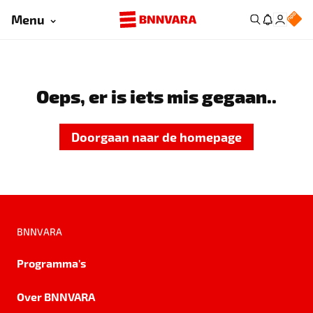
Menu
Oeps, er is iets mis gegaan..
Doorgaan naar de homepage
BNNVARA
Programma's
Over BNNVARA