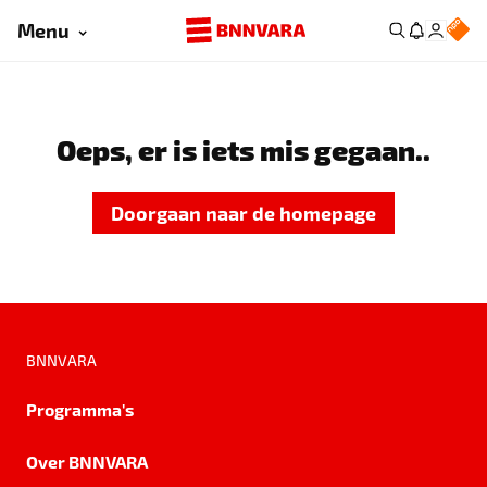
Menu
Oeps, er is iets mis gegaan..
Doorgaan naar de homepage
BNNVARA
Programma's
Over BNNVARA