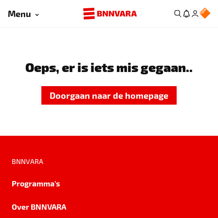
Menu
Oeps, er is iets mis gegaan..
Doorgaan naar de homepage
BNNVARA
Programma's
Over BNNVARA