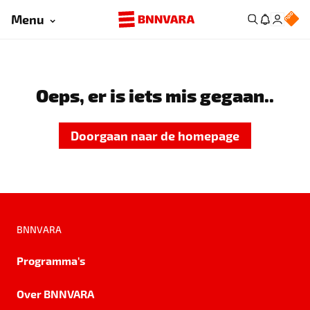
Menu
Oeps, er is iets mis gegaan..
Doorgaan naar de homepage
BNNVARA
Programma's
Over BNNVARA