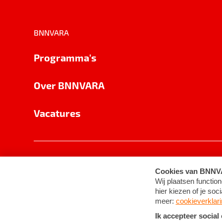
BNNVARA
Programma's
Over BNNVARA
Vacatures
Privacy
Cookie-instellingen
Algemene 