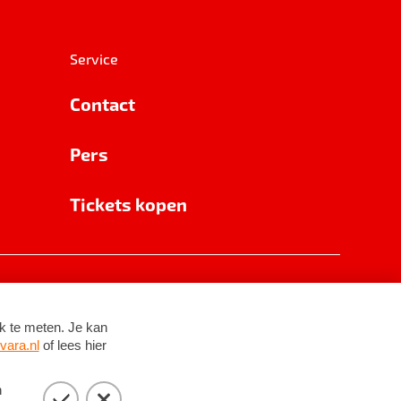
Service
Contact
Pers
Tickets kopen
RSIN 8531 62 402