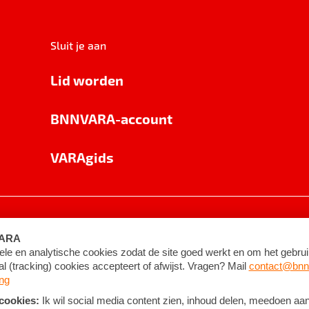
Sluit je aan
Lid worden
BNNVARA-account
VARAgids
voorwaarden
©
2026
BNNVARA