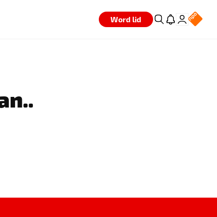
Word lid
an..