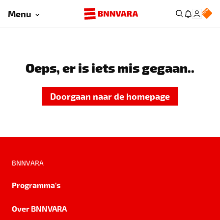
Menu
Oeps, er is iets mis gegaan..
Doorgaan naar de homepage
BNNVARA
Programma's
Over BNNVARA