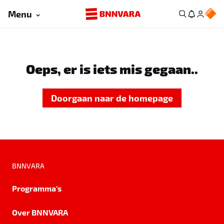
Menu
Oeps, er is iets mis gegaan..
Doorgaan naar de homepage
BNNVARA
Programma's
Over BNNVARA