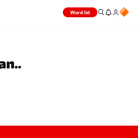
Word lid
an..