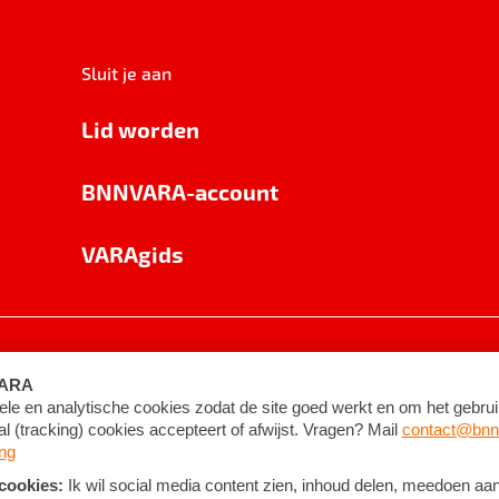
Sluit je aan
Lid worden
BNNVARA-account
VARAgids
voorwaarden
©
2026
BNNVARA