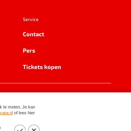
Service
Contact
Pers
Tickets kopen
RSIN 8531 62 402