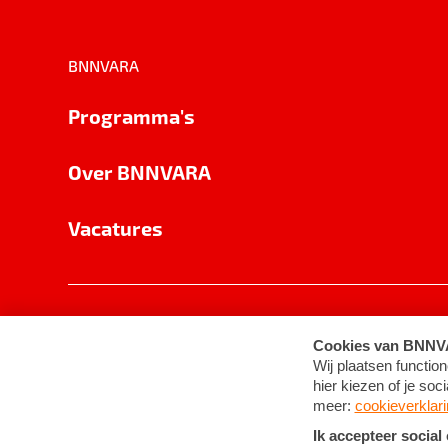
BNNVARA
Programma's
Over BNNVARA
Vacatures
Privacy
Cookie-instellingen
Algemene 