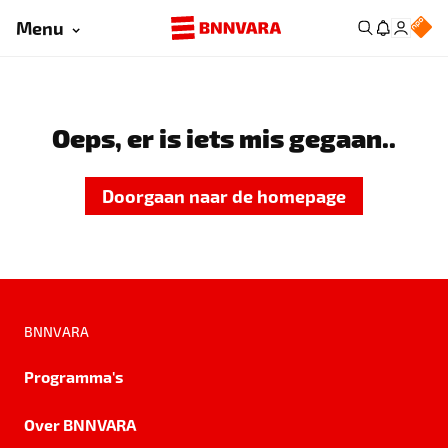
Menu
Oeps, er is iets mis gegaan..
Doorgaan naar de homepage
BNNVARA
Programma's
Over BNNVARA