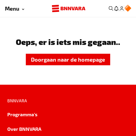
Menu
Oeps, er is iets mis gegaan..
Doorgaan naar de homepage
BNNVARA
Programma's
Over BNNVARA