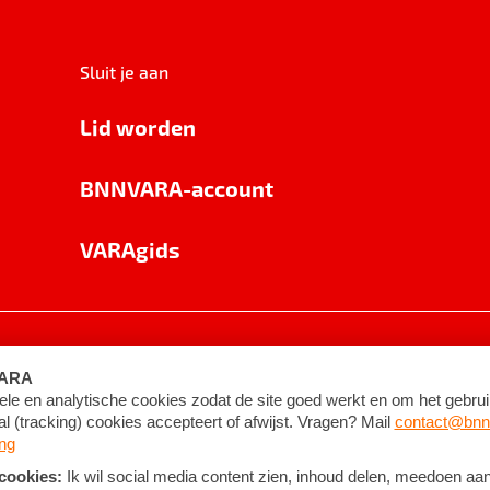
Sluit je aan
Lid worden
BNNVARA-account
VARAgids
voorwaarden
©
2026
BNNVARA