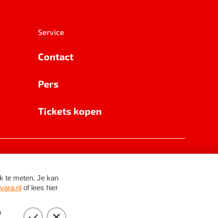
Service
Contact
Pers
Tickets kopen
RSIN 8531 62 402