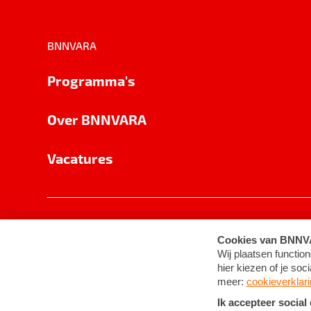
BNNVARA
Programma's
Over BNNVARA
Vacatures
Privacy
Cookie-instellingen
Algemene 