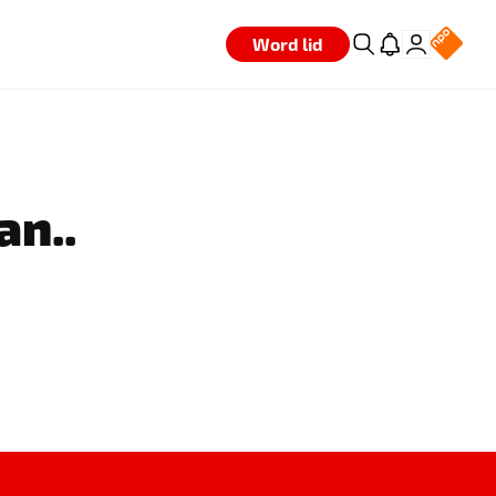
Word lid
an..