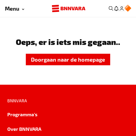
Menu
Oeps, er is iets mis gegaan..
Doorgaan naar de homepage
BNNVARA
Programma's
Over BNNVARA