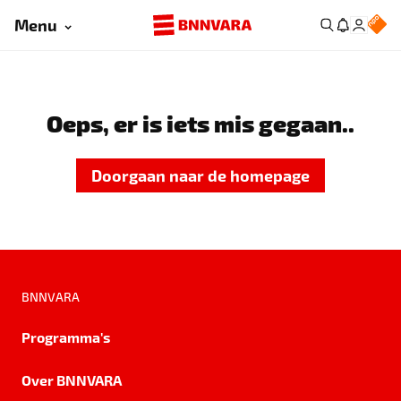
Menu
Oeps, er is iets mis gegaan..
Doorgaan naar de homepage
BNNVARA
Programma's
Over BNNVARA