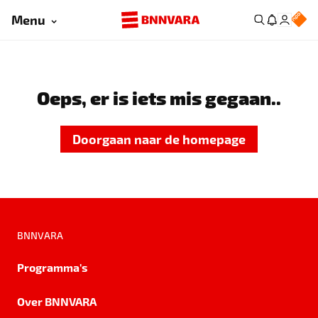
Menu
Oeps, er is iets mis gegaan..
Doorgaan naar de homepage
BNNVARA
Programma's
Over BNNVARA