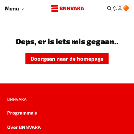
Menu
Oeps, er is iets mis gegaan..
Doorgaan naar de homepage
BNNVARA
Programma's
Over BNNVARA