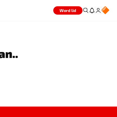
Word lid
an..