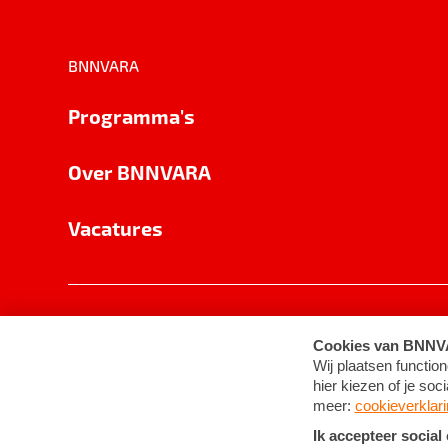
BNNVARA
Programma's
Over BNNVARA
Vacatures
Privacy
Cookie-instellingen
Algemene 