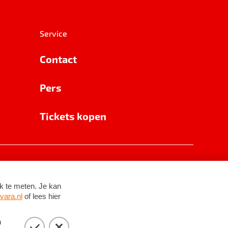
Service
Contact
Pers
Tickets kopen
RSIN 8531 62 402