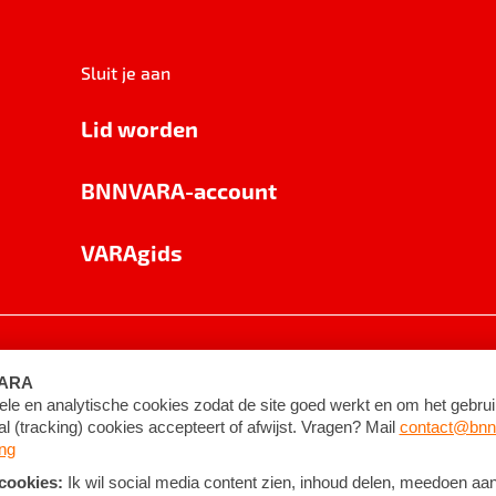
Sluit je aan
Lid worden
BNNVARA-account
VARAgids
voorwaarden
©
2026
BNNVARA