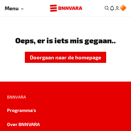
Menu
Oeps, er is iets mis gegaan..
Doorgaan naar de homepage
BNNVARA
Programma's
Over BNNVARA