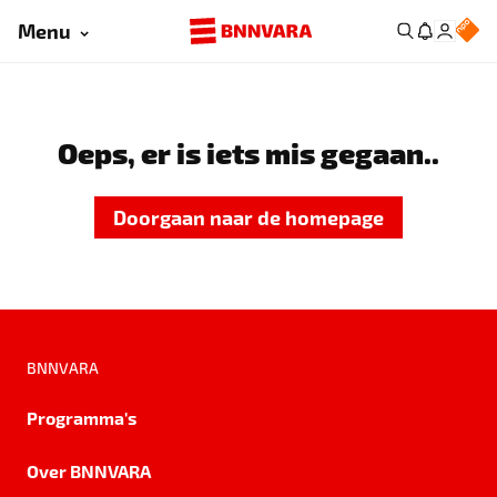
Menu
Oeps, er is iets mis gegaan..
Doorgaan naar de homepage
BNNVARA
Programma's
Over BNNVARA