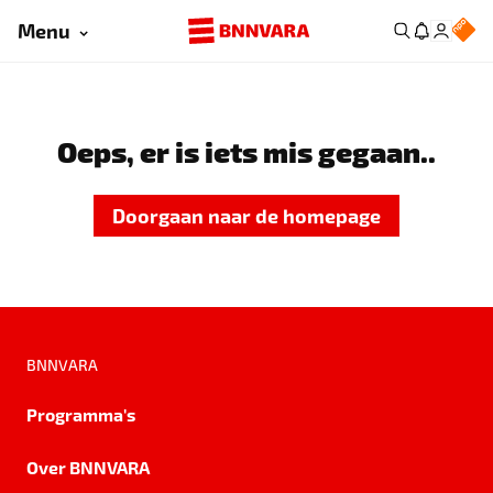
Menu
Oeps, er is iets mis gegaan..
Doorgaan naar de homepage
BNNVARA
Programma's
Over BNNVARA