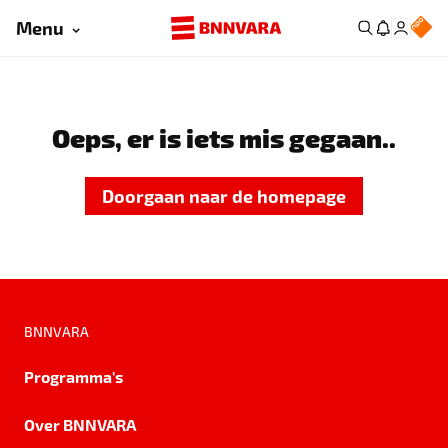
Menu
Oeps, er is iets mis gegaan..
Doorgaan naar de homepage
BNNVARA
Programma's
Over BNNVARA