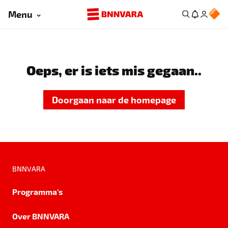
Menu
Oeps, er is iets mis gegaan..
Doorgaan naar de homepage
BNNVARA
Programma's
Over BNNVARA