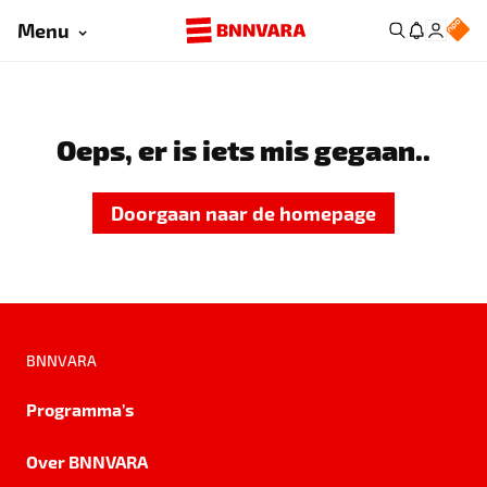
Menu
Oeps, er is iets mis gegaan..
Doorgaan naar de homepage
BNNVARA
Programma's
Over BNNVARA