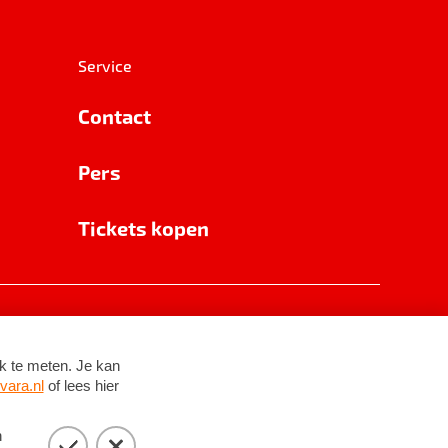
Service
Contact
Pers
Tickets kopen
RSIN 8531 62 402