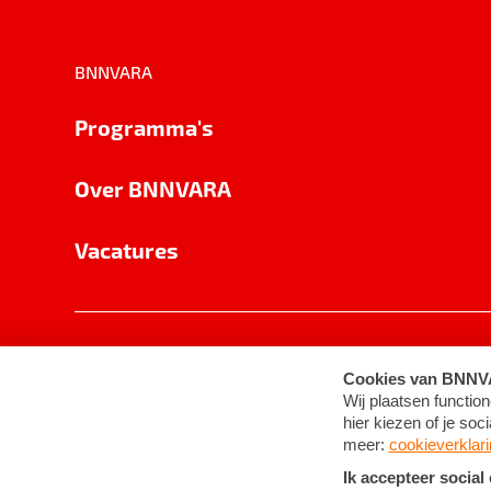
BNNVARA
Programma's
Over BNNVARA
Vacatures
Privacy
Cookie-instellingen
Algemene 