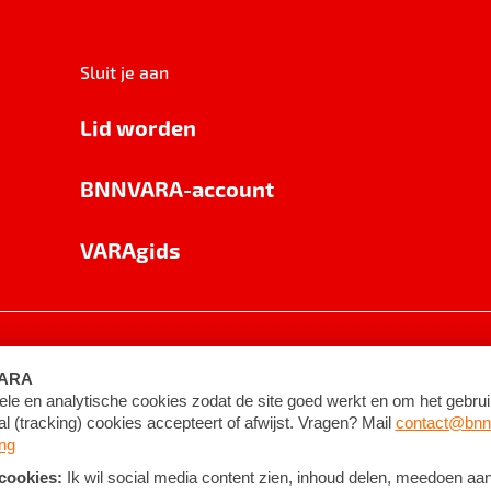
Sluit je aan
Lid worden
BNNVARA-account
VARAgids
voorwaarden
©
2026
BNNVARA