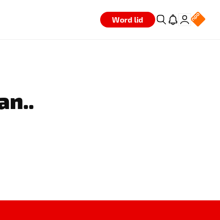
Word lid
an..