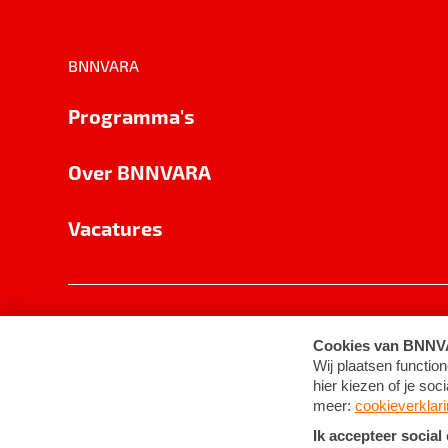
BNNVARA
Programma's
Over BNNVARA
Vacatures
Privacy
Cookie-instellingen
Algemene 