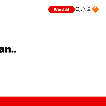
Word lid
an..