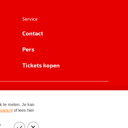
Service
Contact
Pers
Tickets kopen
RSIN 8531 62 402