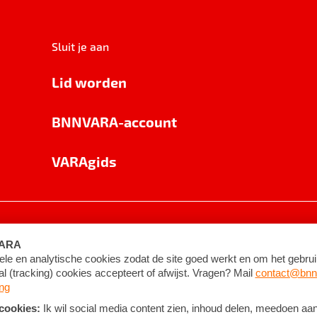
Sluit je aan
Lid worden
BNNVARA-account
VARAgids
voorwaarden
©
2026
BNNVARA