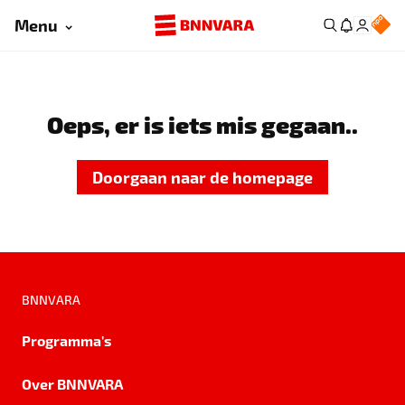
Menu
Oeps, er is iets mis gegaan..
Doorgaan naar de homepage
BNNVARA
Programma's
Over BNNVARA