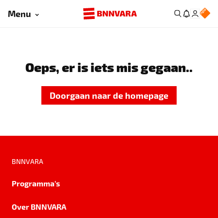
Menu
Oeps, er is iets mis gegaan..
Doorgaan naar de homepage
BNNVARA
Programma's
Over BNNVARA