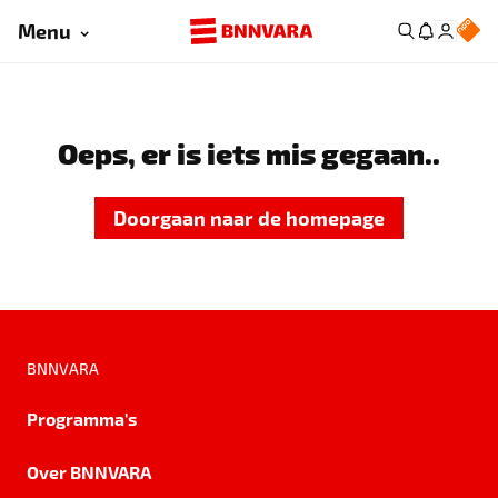
Menu
Oeps, er is iets mis gegaan..
Doorgaan naar de homepage
BNNVARA
Programma's
Over BNNVARA