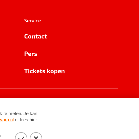
Service
Contact
Pers
Tickets kopen
RSIN 8531 62 402