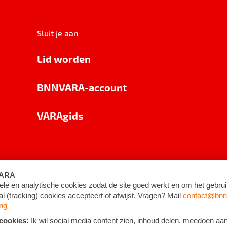
Sluit je aan
Lid worden
BNNVARA-account
VARAgids
voorwaarden
©
2026
BNNVARA