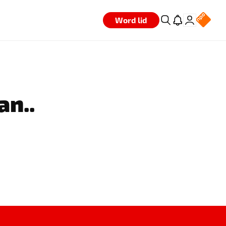
Word lid
an..