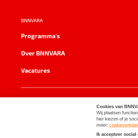
BNNVARA
Programma's
Over BNNVARA
Vacatures
Privacy
Cookie-instellingen
Algemene 