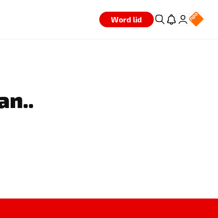
Word lid
an..