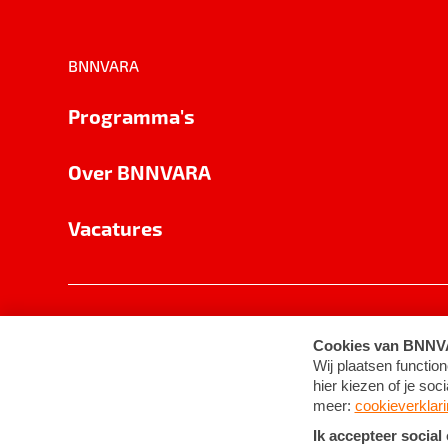
BNNVARA
Programma's
Over BNNVARA
Vacatures
Privacy
Cookie-instellingen
Algemene 