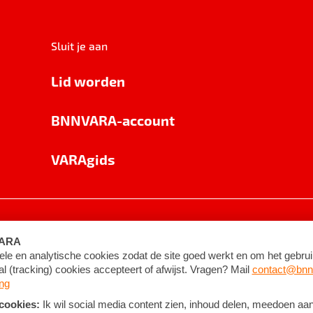
Sluit je aan
Lid worden
BNNVARA-account
VARAgids
voorwaarden
©
2026
BNNVARA