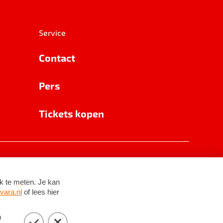
Service
Contact
Pers
Tickets kopen
RSIN 8531 62 402