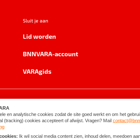
Sluit je aan
Lid worden
BNNVARA-account
VARAgids
voorwaarden
©
2026
BNNVARA