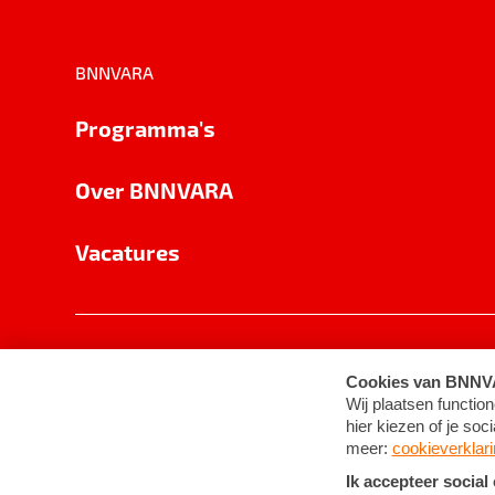
BNNVARA
Programma's
Over BNNVARA
Vacatures
Privacy
Cookie-instellingen
Algemene 