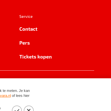
Service
Contact
Pers
Tickets kopen
RSIN 8531 62 402