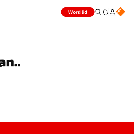
Word lid
an..