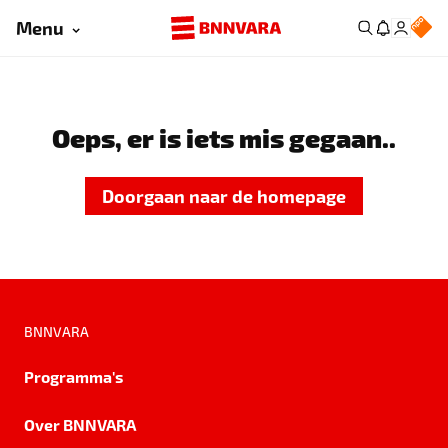
Menu
Oeps, er is iets mis gegaan..
Doorgaan naar de homepage
BNNVARA
Programma's
Over BNNVARA