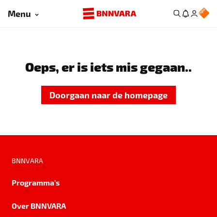
Menu
Oeps, er is iets mis gegaan..
Doorgaan naar de homepage
BNNVARA
Programma's
Over BNNVARA