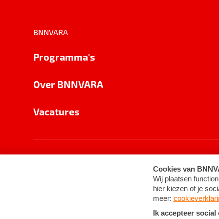
BNNVARA
Programma's
Over BNNVARA
Vacatures
Privacy
Cookie-instellingen
Algemene 