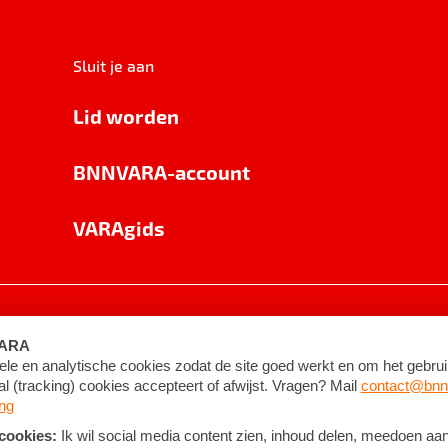
Sluit je aan
Lid worden
BNNVARA-account
VARAgids
voorwaarden
©
2026
BNNVARA