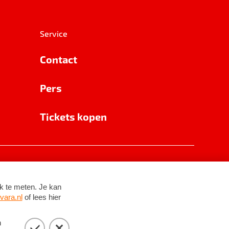
Service
Contact
Pers
Tickets kopen
RSIN 8531 62 402