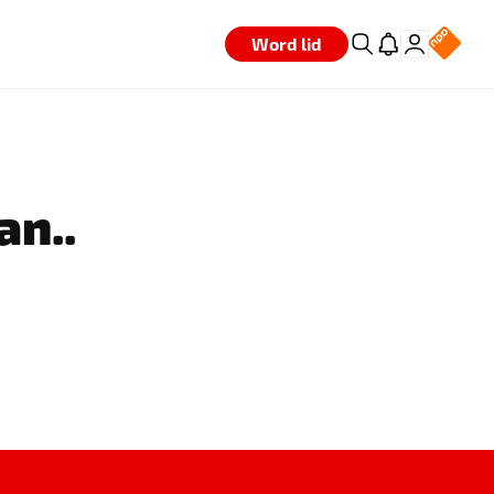
Word lid
an..