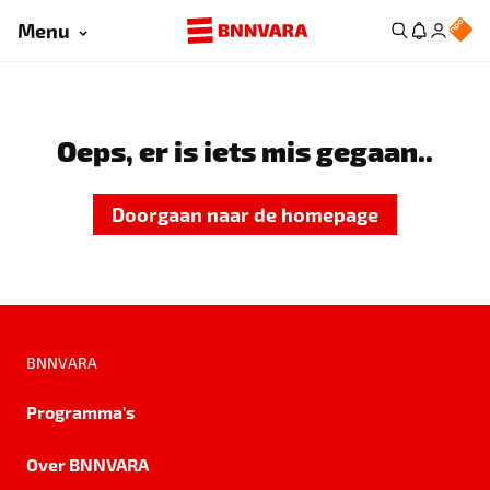
Menu
Oeps, er is iets mis gegaan..
Doorgaan naar de homepage
BNNVARA
Programma's
Over BNNVARA