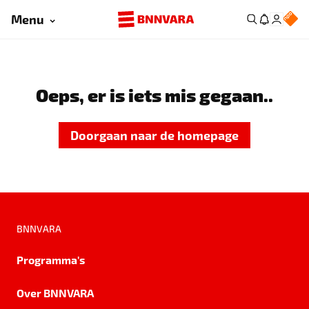
Menu
Oeps, er is iets mis gegaan..
Doorgaan naar de homepage
BNNVARA
Programma's
Over BNNVARA