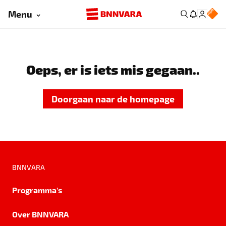
Menu
Oeps, er is iets mis gegaan..
Doorgaan naar de homepage
BNNVARA
Programma's
Over BNNVARA