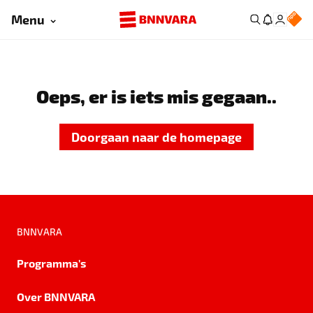
Menu
Oeps, er is iets mis gegaan..
Doorgaan naar de homepage
BNNVARA
Programma's
Over BNNVARA