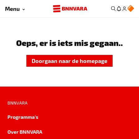
Menu
Oeps, er is iets mis gegaan..
Doorgaan naar de homepage
BNNVARA
Programma's
Over BNNVARA