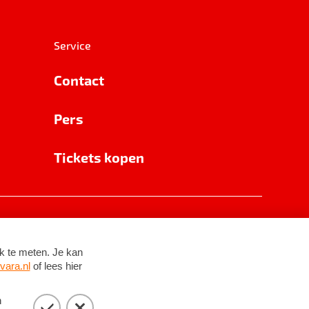
Service
Contact
Pers
Tickets kopen
RSIN 8531 62 402