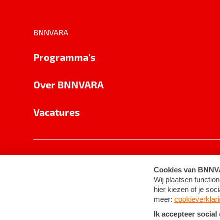
BNNVARA
Programma's
Over BNNVARA
Vacatures
Privacy
Cookie-instellingen
Algemene 