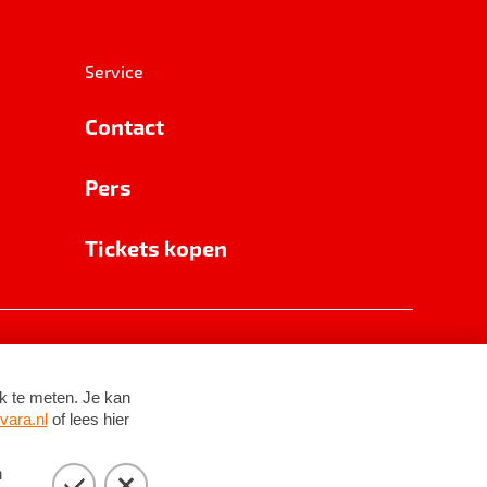
Service
Contact
Pers
Tickets kopen
RSIN 8531 62 402