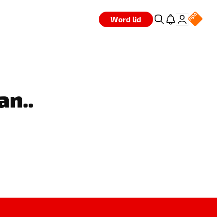
Word lid
an..