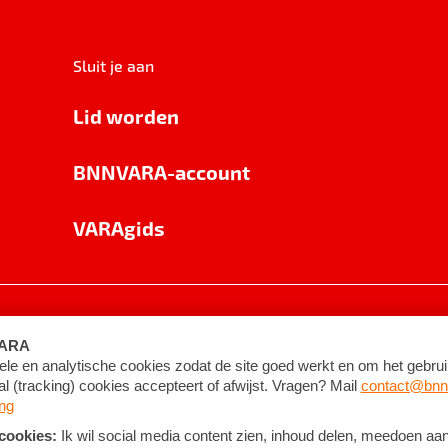
Sluit je aan
Lid worden
BNNVARA-account
VARAgids
voorwaarden
©
2026
BNNVARA