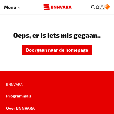
Menu
Oeps, er is iets mis gegaan..
Doorgaan naar de homepage
BNNVARA
Programma's
Over BNNVARA