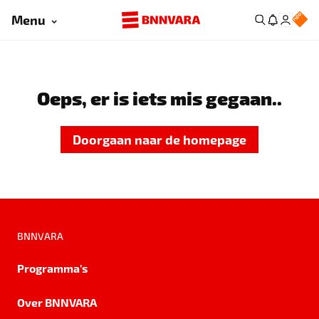
Menu
Oeps, er is iets mis gegaan..
Doorgaan naar de homepage
BNNVARA
Programma's
Over BNNVARA